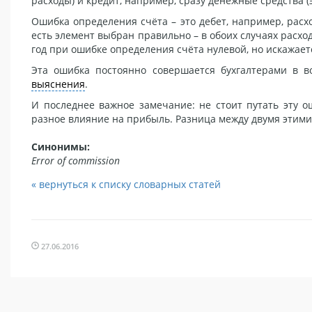
расходы) и кредит, например, сразу денежные средства (
Ошибка определения счёта – это дебет, например, расх
есть элемент выбран правильно – в обоих случаях расхо
год при ошибке определения счёта нулевой, но искажает
Эта ошибка постоянно совершается бухгалтерами в 
выяснения
.
И последнее важное замечание: не стоит путать эту 
разное влияние на прибыль. Разница между двумя этими
Синонимы:
Error of commission
« вернуться к списку словарных статей
27.06.2016