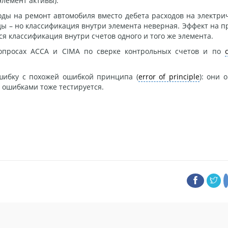
элемент активы).
оды на ремонт автомобиля вместо дебета расходов на электрич
ды – но классификация внутри элемента неверная. Эффект на п
ся классификация внутри счетов одного и того же элемента.
вопросах АССА и CIMA по сверке контрольных счетов и по
ошибку с похожей ошибкой принципа (
error of principle
): они 
 ошибками тоже тестируется.