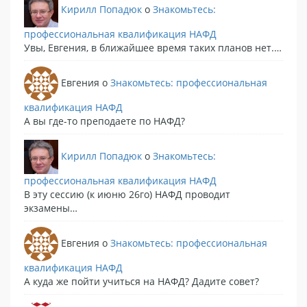
Кирилл Попадюк
o
Знакомьтесь:
профессиональная квалификация НАФД
Увы, Евгения, в ближайшее время таких планов нет.…
Евгения
o
Знакомьтесь: профессиональная
квалификация НАФД
А вы где-то преподаете по НАФД?
Кирилл Попадюк
o
Знакомьтесь:
профессиональная квалификация НАФД
В эту сессию (к июню 26го) НАФД проводит
экзамены…
Евгения
o
Знакомьтесь: профессиональная
квалификация НАФД
А куда же пойти учиться на НАФД? Дадите совет?