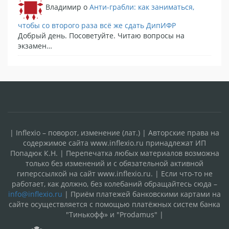
Владимир
o
Анти-грабли: как заниматься,
чтобы со второго раза всё же сдать ДипИФР
Добрый день. Посоветуйте. Читаю вопросы на
экзамен…
| Inflexio – поворот, изменение (лат.) | Авторские права на
содержимое сайта www.inflexio.ru принадлежат ИП
Попадюк К.Н. | Перепечатка любых материалов возможна
только без изменений и с обязательной активной
гиперссылкой на сайт www.inflexio.ru. | Если что-то не
работает, как должно, без колебаний обращайтесь сюда –
info@inflexio.ru
| Приём платежей банковскими картами на
сайте осуществляется с помощью платёжных систем банка
"Тинькофф» и "Prodamus" |