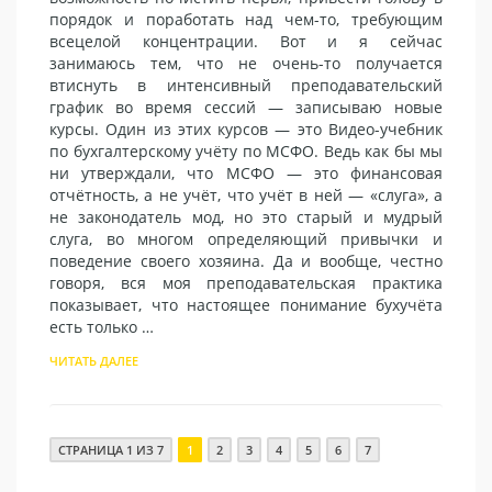
порядок и поработать над чем-то, требующим
всецелой концентрации. Вот и я сейчас
занимаюсь тем, что не очень-то получается
втиснуть в интенсивный преподавательский
график во время сессий — записываю новые
курсы. Один из этих курсов — это Видео-учебник
по бухгалтерскому учёту по МСФО. Ведь как бы мы
ни утверждали, что МСФО — это финансовая
отчётность, а не учёт, что учёт в ней — «слуга», а
не законодатель мод, но это старый и мудрый
слуга, во многом определяющий привычки и
поведение своего хозяина. Да и вообще, честно
говоря, вся моя преподавательская практика
показывает, что настоящее понимание бухучёта
есть только …
ЧИТАТЬ ДАЛЕЕ
СТРАНИЦА 1 ИЗ 7
1
2
3
4
5
6
7