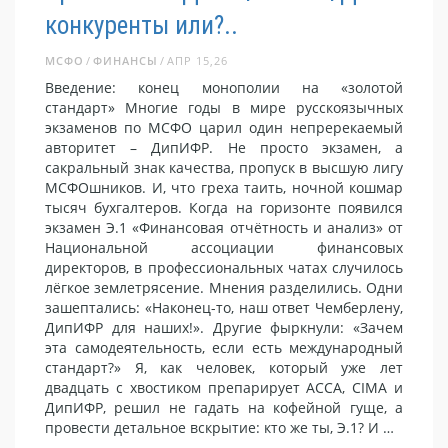
конкуренты или?..
МСФО
ФИНАНСЫ
АПР 15,26
Введение: конец монополии на «золотой
стандарт» Многие годы в мире русскоязычных
экзаменов по МСФО царил один непререкаемый
авторитет – ДипИФР. Не просто экзамен, а
сакральный знак качества, пропуск в высшую лигу
МСФОшников. И, что греха таить, ночной кошмар
тысяч бухгалтеров. Когда на горизонте появился
экзамен Э.1 «Финансовая отчётность и анализ» от
Национальной ассоциации финансовых
директоров, в профессиональных чатах случилось
лёгкое землетрясение. Мнения разделились. Одни
зашептались: «Наконец-то, наш ответ Чемберлену,
ДипИФР для наших!». Другие фыркнули: «Зачем
эта самодеятельность, если есть международный
стандарт?» Я, как человек, который уже лет
двадцать с хвостиком препарирует ACCA, CIMA и
ДипИФР, решил не гадать на кофейной гуще, а
провести детальное вскрытие: кто же ты, Э.1? И …