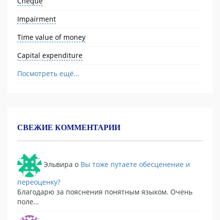
Cheque
Impairment
Time value of money
Capital expenditure
Посмотреть ещё...
СВЕЖИЕ КОММЕНТАРИИ
Эльвира
o
Вы тоже путаете обесценение и
переоценку?
Благодарю за пояснения понятным языком. Очень
поле…