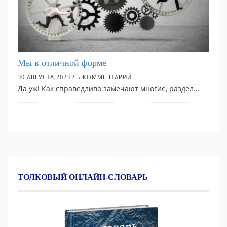
Наб
Мы в отличной форме
АС
25го
30 АВГУСТА,2023 / 5 КОММЕНТАРИИ
11 А
Да уж! Как справедливо замечают многие, раздел...
Мы в
русс
ТОЛКОВЫЙ ОНЛАЙН-СЛОВАРЬ