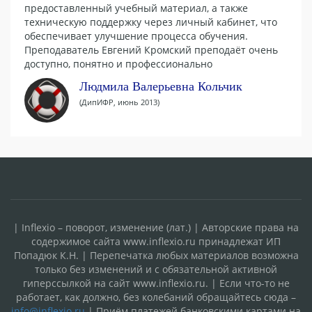
предоставленный учебный материал, а также
техническую поддержку через личный кабинет, что
обеспечивает улучшение процесса обучения.
Преподаватель Евгений Кромский преподаёт очень
доступно, понятно и профессионально
Людмила Валерьевна Кольчик
(ДипИФР, июнь 2013)
| Inflexio – поворот, изменение (лат.) | Авторские права на
содержимое сайта www.inflexio.ru принадлежат ИП
Попадюк К.Н. | Перепечатка любых материалов возможна
только без изменений и с обязательной активной
гиперссылкой на сайт www.inflexio.ru. | Если что-то не
работает, как должно, без колебаний обращайтесь сюда –
info@inflexio.ru
| Приём платежей банковскими картами на