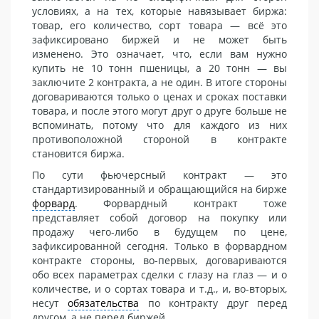
условиях, а на тех, которые навязывает биржа:
товар, его количество, сорт товара — всё это
зафиксировано биржей и не может быть
изменено. Это означает, что, если вам нужно
купить не 10 тонн пшеницы, а 20 тонн — вы
заключите 2 контракта, а не один. В итоге стороны
договариваются только о ценах и сроках поставки
товара, и после этого могут друг о друге больше не
вспоминать, потому что для каждого из них
противоположной стороной в контракте
становится биржа.
По сути фьючерсный контракт — это
стандартизированный и обращающийся на бирже
форвард
. Форвардный контракт тоже
представляет собой договор на покупку или
продажу чего-либо в будущем по цене,
зафиксированной сегодня. Только в форвардном
контракте стороны, во-первых, договариваются
обо всех параметрах сделки с глазу на глаз — и о
количестве, и о сортах товара и т.д., и, во-вторых,
несут
обязательства
по контракту друг перед
другом, а не перед биржей.