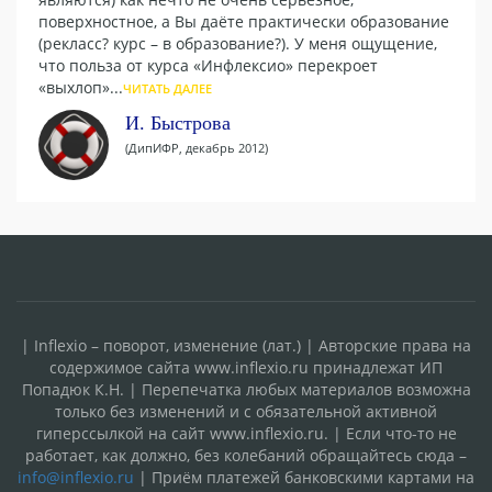
поверхностное, а Вы даёте практически образование
(рекласс? курс – в образование?). У меня ощущение,
что польза от курса «Инфлексио» перекроет
«выхлоп»...
ЧИТАТЬ ДАЛЕЕ
И. Быстрова
(ДипИФР, декабрь 2012)
| Inflexio – поворот, изменение (лат.) | Авторские права на
содержимое сайта www.inflexio.ru принадлежат ИП
Попадюк К.Н. | Перепечатка любых материалов возможна
только без изменений и с обязательной активной
гиперссылкой на сайт www.inflexio.ru. | Если что-то не
работает, как должно, без колебаний обращайтесь сюда –
info@inflexio.ru
| Приём платежей банковскими картами на