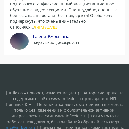
подготовку с Инфлексио. Я выбрала дистанционное
обучение с видео лекциями. Очень удобно, очень! Не
бойтесь, вас не оставят без поддержки! Особо хочу
подчеркнуть, что очень внимательно
относился...
ЧИТАТЬ ДАЛЕЕ
Елена Курыгина
Видео ДипИФР, декабрь 2014
| Inflexio – поворот, изменение (лат.) | Авторские права на
содержимое сайта www.inflexio.ru принадлежат ИП
Попадюк К.Н. | Перепечатка любых материалов возможна
только без изменений и с обязательной активной
гиперссылкой на сайт www.inflexio.ru. | Если что-то не
работает, как должно, без колебаний обращайтесь сюда –
info@inflexio.ru
| Приём платежей банковскими картами на