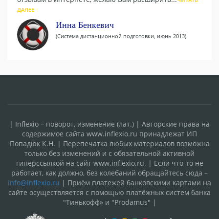
ДАЛЕЕ
Инна Бенкевич
(Система дистанционной подготовки, июнь 2013)
| Inflexio – поворот, изменение (лат.) | Авторские права на
содержимое сайта www.inflexio.ru принадлежат ИП
Попадюк К.Н. | Перепечатка любых материалов возможна
только без изменений и с обязательной активной
гиперссылкой на сайт www.inflexio.ru. | Если что-то не
работает, как должно, без колебаний обращайтесь сюда –
info@inflexio.ru
| Приём платежей банковскими картами на
сайте осуществляется с помощью платёжных систем банка
"Тинькофф» и "Prodamus" |