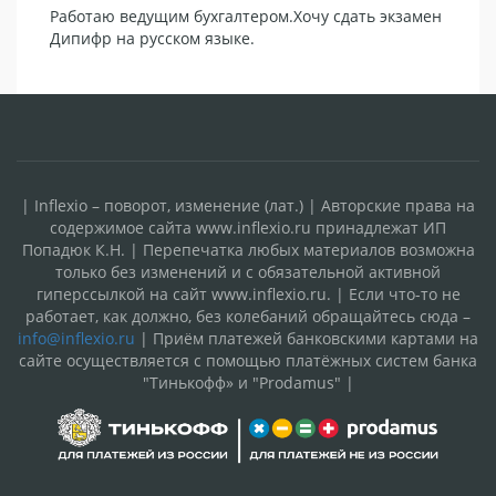
Работаю ведущим бухгалтером.Хочу сдать экзамен
Дипифр на русском языке.
| Inflexio – поворот, изменение (лат.) | Авторские права на
содержимое сайта www.inflexio.ru принадлежат ИП
Попадюк К.Н. | Перепечатка любых материалов возможна
только без изменений и с обязательной активной
гиперссылкой на сайт www.inflexio.ru. | Если что-то не
работает, как должно, без колебаний обращайтесь сюда –
info@inflexio.ru
| Приём платежей банковскими картами на
сайте осуществляется с помощью платёжных систем банка
"Тинькофф» и "Prodamus" |