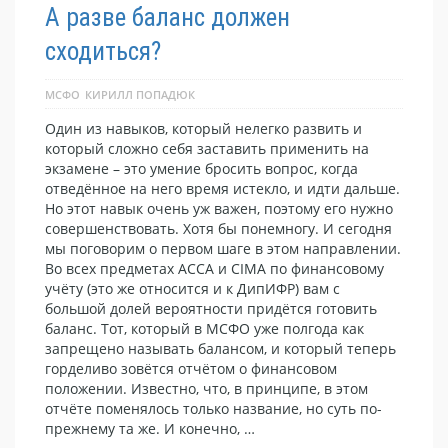
А разве баланс должен
сходиться?
МСФО
КИРИЛЛ ПОПАДЮК
Один из навыков, который нелегко развить и
который сложно себя заставить применить на
экзамене – это умение бросить вопрос, когда
отведённое на него время истекло, и идти дальше.
Но этот навык очень уж важен, поэтому его нужно
совершенствовать. Хотя бы понемногу. И сегодня
мы поговорим о первом шаге в этом направлении.
Во всех предметах ACCA и CIMA по финансовому
учёту (это же относится и к ДипИФР) вам с
большой долей вероятности придётся готовить
баланс. Тот, который в МСФО уже полгода как
запрещено называть балансом, и который теперь
горделиво зовётся отчётом о финансовом
положении. Известно, что, в принципе, в этом
отчёте поменялось только название, но суть по-
прежнему та же. И конечно, …