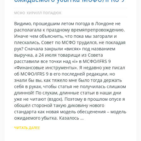
МСФО
КИРИЛЛ ПОПАДЮК
Видимо, прошедшим летом погода в Лондоне не
располагала к праздному времяпрепровождению.
Иначе чем объяснить, что пока мы загорали и
плескались, Совет по МСФО трудился, не покладая
рук? Сначала закрыли «висяк» под названием
выручка, а 24 июля товарищи из Совета
расставили все точки над «i» в МСФО/IFRS 9
«Финансовые инструменты». Я недавно уже писал
об МСФО/IFRS 9 в его последней редакции, но
знали бы вы, как тяжело мне было тогда держать
себя в руках, чтобы статья не получилась слишком
длинной! По слухам, длинные статьи в наши дни
уже не читают (вздох). Поэтому в прошлом опусе я
обошёл стороной такую диковину нового
стандарта как новая модель обесценения – модель
ожидаемого убытка. Казалось …
ЧИТАТЬ ДАЛЕЕ