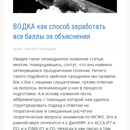
ВОДКА как способ заработать
все баллы за объяснения
МСФО
КИРИЛЛ ПОПАДЮК
Увидев такое неожиданное название статьи,
многие, поморщившись, сочтут, что оно навеяно
затянувшимся праздничным сезоном. Ничего
такого подобного: майские праздники мы провели
бок о бок с нашими слушателями, трезво отвечая
на вопросы, возникающие у них в процессе
подготовки. А в основу названия легла
аббревиатура, с помощью которой нам удалось
структурировать подход к ответам на
теоретические и смешанные расчётно-
теоретические вопросы экзаменов по МСФО. Это в
равной мере относится и к ДипИФР, и к ACCA (F7 и
P2), и к CIMA (F1 и F2). Некогда я уже писал о том,