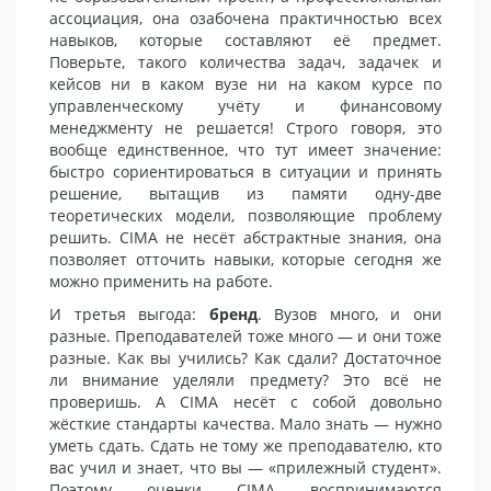
ассоциация, она озабочена практичностью всех
навыков, которые составляют её предмет.
Поверьте, такого количества задач, задачек и
кейсов ни в каком вузе ни на каком курсе по
управленческому учёту и финансовому
менеджменту не решается! Строго говоря, это
вообще единственное, что тут имеет значение:
быстро сориентироваться в ситуации и принять
решение, вытащив из памяти одну-две
теоретических модели, позволяющие проблему
решить. CIMA не несёт абстрактные знания, она
позволяет отточить навыки, которые сегодня же
можно применить на работе.
И третья выгода:
бренд
. Вузов много, и они
разные. Преподавателей тоже много — и они тоже
разные. Как вы учились? Как сдали? Достаточное
ли внимание уделяли предмету? Это всё не
проверишь. А CIMA несёт с собой довольно
жёсткие стандарты качества. Мало знать — нужно
уметь сдать. Сдать не тому же преподавателю, кто
вас учил и знает, что вы — «прилежный студент».
Поэтому оценки CIMA воспринимаются