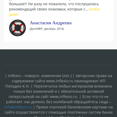
большое!! Ни разу не пожалела, что послушалась
рекомендаций своих знакомых, которые с...
ЧИТАТЬ
ДАЛЕЕ
Анастасия Андреева
(ДипИФР, декабрь 2014)
| Inflexio – поворот, изменение (лат.) | Авторские права на
содержимое сайта www.inflexio.ru принадлежат ИП
Попадюк К.Н. | Перепечатка любых материалов возможна
только без изменений и с обязательной активной
гиперссылкой на сайт www.inflexio.ru. | Если что-то не
работает, как должно, без колебаний обращайтесь сюда –
info@inflexio.ru
| Приём платежей банковскими картами на
сайте осуществляется с помощью платёжных систем банка