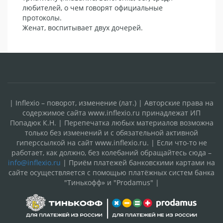
любителей, о чем говорят официальные
протоколы.
Женат, воспитывает двух дочерей.
| Inflexio – поворот, изменение (лат.) | Авторские права на
содержимое сайта www.inflexio.ru принадлежат ИП
Попадюк К.Н. | Перепечатка любых материалов возможна
только без изменений и с обязательной активной
гиперссылкой на сайт www.inflexio.ru. | Если что-то не
работает, как должно, без колебаний обращайтесь сюда –
info@inflexio.ru
| Приём платежей банковскими картами на
сайте осуществляется с помощью платёжных систем банка
"Тинькофф» и "Prodamus" |