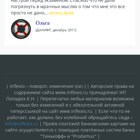
настрой перед экзаменом! Спасибо что не дали
погрязнуть в мрачных мыслях о том что мне это все
просто не дано,...
ЧИТАТЬ ДАЛЕЕ
Ольга
(ДипИФР, декабрь 2011)
| Inflexio – поворот, изменение (лат.) | Авторские права на
содержимое сайта www.inflexio.ru принадлежат ИП
Попадюк К.Н. | Перепечатка любых материалов возможна
только без изменений и с обязательной активной
гиперссылкой на сайт www.inflexio.ru. | Если что-то не
работает, как должно, без колебаний обращайтесь сюда –
info@inflexio.ru
| Приём платежей банковскими картами на
сайте осуществляется с помощью платёжных систем банка
"Тинькофф» и "Prodamus" |